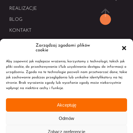
REALIZACJE
BLOG
KONTAKT
Zarządzaj zgodami plików
cookie
Aby zapewnić jak najlepsze wrażenia, korzystamy z technologii, takich jak
pliki cookie, do przechowywania i/lub uzyskiwania dostępu do informacji o
urządzeniu. Zgoda na te technologie pozwoli nam przetwarzać dane, takie
jak zachowanie podczas przeglądania lub unikalne identyfikatory na tej
stronie. Brak wyrażenia zgody lub wycofanie zgody może niekorzystnie
Profesjonalny zakład szklarski, działający na
wpłynąć na niektóre cechy i funkcje.
terenie Dolnego Śląska.
Akceptuję
@2026 Lustra Wrocław. Zaprojektowane i tworzone z
Odmów
przez
Happy Island
Zobacz preferencje